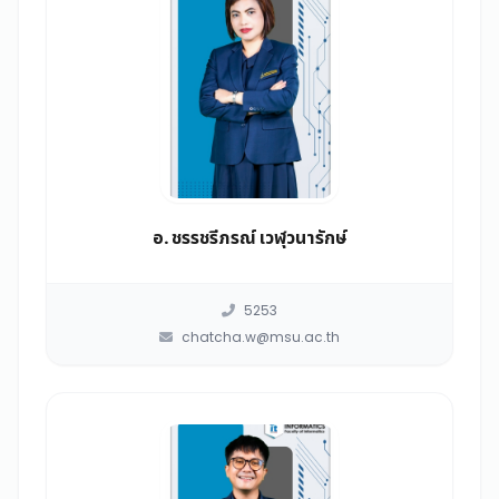
อ. ชรรชรีภรณ์ เวฬุวนารักษ์
5253
chatcha.w@msu.ac.th