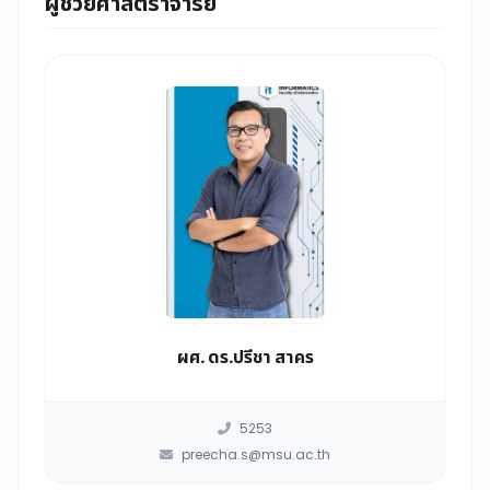
ผู้ช่วยศาสตราจารย์
ผศ. ดร.ปรีชา สาคร
5253
preecha.s@msu.ac.th