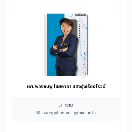
ผศ. พวงชมพู ไชยอาลา แสงรุ่งเรืองโรจน์
5253
puangchompu.c@msu.ac.th