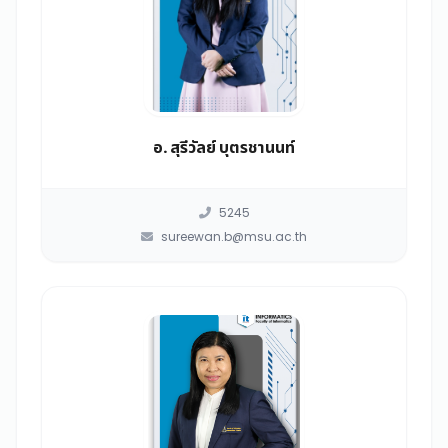
อ. สุรีวัลย์ บุตรชานนท์
5245
sureewan.b@msu.ac.th