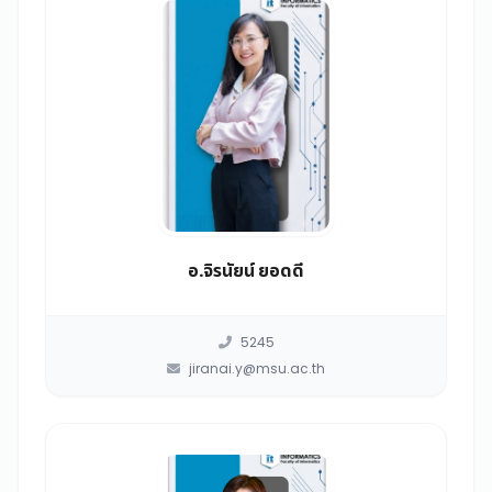
อ.จิรนัยน์ ยอดดี
5245
jiranai.y@msu.ac.th