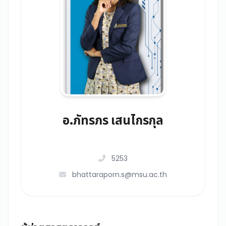
อ.ภัทรภร เสนไกรกุล
5253
bhattaraporn.s@msu.ac.th