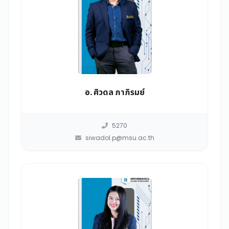
อ. ศิวดล ภาภิรมย์
5270
siwadol.p@msu.ac.th