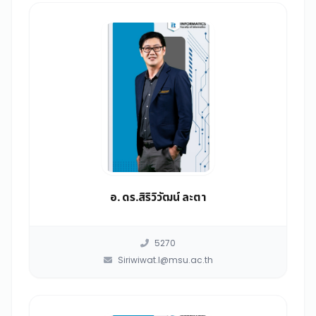
อ. ดร.สิริวิวัฒน์ ละตา
5270
Siriwiwat.l@msu.ac.th