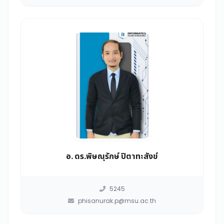
อ. ดร.พิษณุรักษ์ ปิตาทะสังข์
5245
phisanurak.p@msu.ac.th