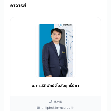
อาจารย์
อ. ดร.ธิติพัทธ์ ลิ้มสัมฤทธิ์นิภา
5245
thitiphat.l@msu.ac.th