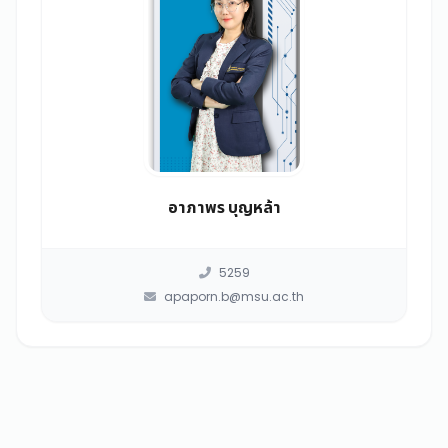
อาภาพร บุญหล้า
5259
apaporn.b@msu.ac.th