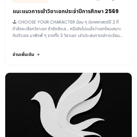
แนะแนวการเข้าวิชาเอกประจำปีการศึกษา 2569
🕹️ CHOOSE YOUR CHARACTER น้อน ๆ นิเทศศาสตร์ปี 2 ที่
กำลังจะเลือกวิชาเอก ถ้ายังลังเล... หรือยังไม่แน่ใจว่าเอกไหนเหมาะ
กับตัวเอง มาฟังพี่ ๆ จากทั้ง 3 วิชาเอก เล่าประสบการณ์การเรียน
บรรยากาศในเอก ว่าเรียนอะไร ต่างกันยังไง และผลงานที่ได้ทำมีอะไร
บ้าง 🎬 Digital Film (DF) 💻 Digital Media (DM) 📢
อ่านเพิ่มเติม
Digital Public Relations & Marketing Communication
(DPRM) ... มาเก็บข้อมูลกันนน ก่อนตัดสินใจเลือกในแบบที่เป็นตัว
เองชอบบ💜🎯 📅 จันทร์ 10 สิงหาคม 🕛 12.00 น. เป็นต้นไป 📍
ห้องฉายภาพยนตร์