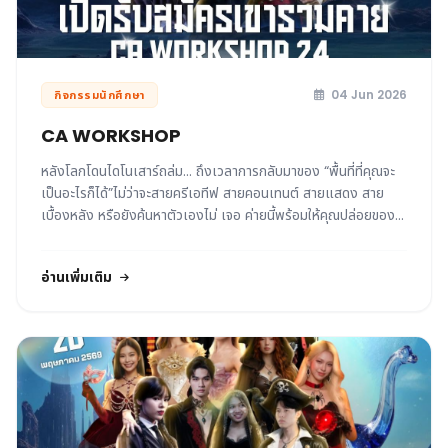
04 Jun 2026
กิจกรรมนักศึกษา
CA WORKSHOP
หลังโลกโดนไดโนเสาร์ถล่ม... ถึงเวลาการกลับมาของ “พื้นที่ที่คุณจะ
เป็นอะไรก็ได้”ไม่ว่าจะสายครีเอทีฟ สายคอนเทนต์ สายแสดง สาย
เบื้องหลัง หรือยังค้นหาตัวเองไม่ เจอ ค่ายนี้พร้อมให้คุณปล่อยของ
แบบสุดพลัง! เตรียมตัวให้พร้อมกับการผจญภัยครั้งใหม่ใน CA
Workshop ครั้งที่ 24 ถ้าพร้อมแล้ว..มาร่วมสร้างโลกใบใหม่ไปด้วย
อ่านเพิ่มเติม
กัน