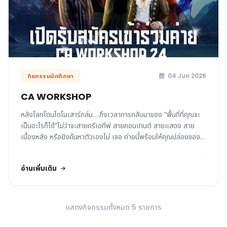
04 Jun 2026
กิจกรรมนักศึกษา
CA WORKSHOP
หลังโลกโดนไดโนเสาร์ถล่ม... ถึงเวลาการกลับมาของ “พื้นที่ที่คุณจะ
เป็นอะไรก็ได้”ไม่ว่าจะสายครีเอทีฟ สายคอนเทนต์ สายแสดง สาย
เบื้องหลัง หรือยังค้นหาตัวเองไม่ เจอ ค่ายนี้พร้อมให้คุณปล่อยของ
แบบสุดพลัง! เตรียมตัวให้พร้อมกับการผจญภัยครั้งใหม่ใน CA
Workshop ครั้งที่ 24 ถ้าพร้อมแล้ว..มาร่วมสร้างโลกใบใหม่ไปด้วย
อ่านเพิ่มเติม
กัน
แสดงกิจกรรมทั้งหมด 5 รายการ